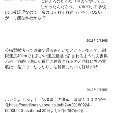
に見えるのだがなぜ今までやってこ
なかったんだろう。 宝塚の小中学校
は自校調理なので、余力はそれぞれ違うかもしれない
が、可能な学校からで…
2018年9月26日
公職選挙法って道路交通法みたいなところがあって、制
限速度40kmでも多少の速度超過は許されるような文書掲
示や、酒酔い運転が厳罰に処置されるのと同様に票の買
収は一発アウトだったり、法解釈において経験が特…
2018年9月25日
ハンコよさらば！ 茨城県庁の決裁、ほぼ１００％電子
化https://headlines.yahoo.co.jp/hl?a=20180924-
00000013-asahi-pol 本日より32日間の日程…