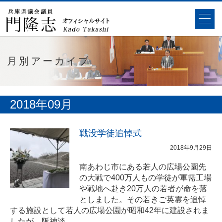
月別アーカイブ
2018年09月
戦没学徒追悼式
2018年9月29日
南あわじ市にある若人の広場公園先
の大戦で400万人もの学徒が軍需工場
や戦地へ赴き20万人の若者が命を落
としました。その若きご英霊を追悼
する施設として若人の広場公園が昭和42年に建設されま
したが、阪神淡…