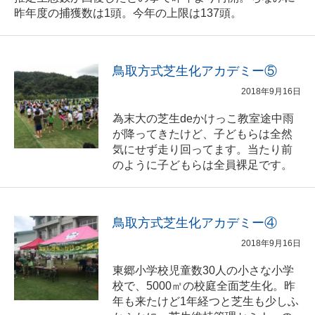
昨年度の捕獲数は1頭。今年の上限は137頭。
鳥取方式芝生化アカデミー⑤
2018年9月16日
為末大の芝生deかけっこ教室途中雨
が降ってきたけど、子どもらは全然
気にせず走り回ってます。当たり前
のように子どもらは全員裸足です。
鳥取方式芝生化アカデミー④
2018年9月16日
東郷小学校児童数30人の小さな小学
校で、5000㎡の校庭全面芝生化。昨
年も来たけど1年経つと芝生も少しふ