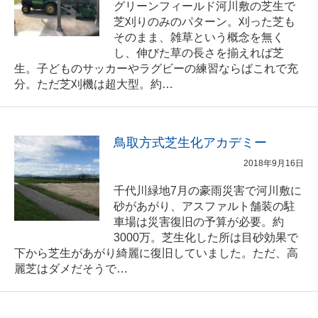
グリーンフィールド河川敷の芝生で
芝刈りのみのパターン。刈った芝も
そのまま、雑草という概念を無く
し、伸びた草の長さを揃えれば芝
生。子どものサッカーやラグビーの練習ならばこれで充
分。ただ芝刈機は超大型。約…
鳥取方式芝生化アカデミー
2018年9月16日
千代川緑地7月の豪雨災害で河川敷に
砂があがり、アスファルト舗装の駐
車場は災害復旧の予算が必要。約
3000万。芝生化した所は目砂効果で
下から芝生があがり綺麗に復旧していました。ただ、高
麗芝はダメだそうで…