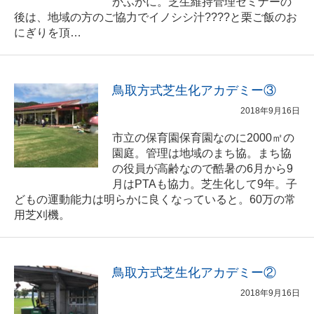
かふかに。芝生維持管理セミナーの
後は、地域の方のご協力でイノシシ汁????と栗ご飯のお
にぎりを頂…
鳥取方式芝生化アカデミー③
2018年9月16日
市立の保育園保育園なのに2000㎡の
園庭。管理は地域のまち協。まち協
の役員が高齢なので酷暑の6月から9
月はPTAも協力。芝生化して9年。子
どもの運動能力は明らかに良くなっていると。60万の常
用芝刈機。
鳥取方式芝生化アカデミー②
2018年9月16日