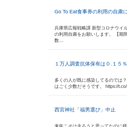
Go To Eat食事券の利用の自
兵庫県広報戦略課 新型コロナウイル
の利用自粛をお願いします。 【期間】 
数…
１万人調査抗体保有は０.１５
多くの人が既に感染してるのでは？
はごく少数だそうです。 https://t.co/
西宮神社「福男選び」中止
来年こそは走ろうと思ってたのに残念です。 ht