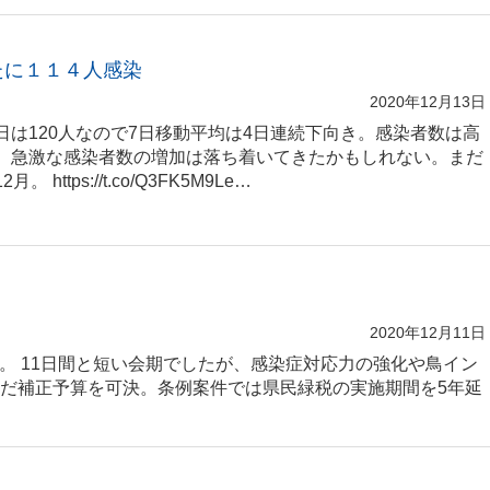
たに１１４人感染
2020年12月13日
日は120人なので7日移動平均は4日連続下向き。感染者数は高
、急激な感染者数の増加は落ち着いてきたかもしれない。まだ
。 https://t.co/Q3FK5M9Le…
2020年12月11日
会。 11日間と短い会期でしたが、感染症対応力の強化や鳥イン
だ補正予算を可決。条例案件では県民緑税の実施期間を5年延