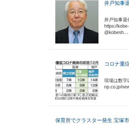
井戸知事
井戸知事退
https://kob
@kobesh…
コロナ重
現場は数字以上
np.co.jp/ne
保育所でクラスター発生 宝塚