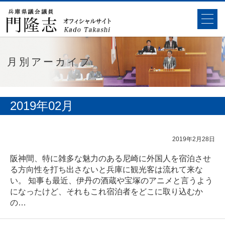
月別アーカイブ
2019年02月
2019年2月28日
阪神間、特に雑多な魅力のある尼崎に外国人を宿泊させ
る方向性を打ち出さないと兵庫に観光客は流れて来な
い。 知事も最近、伊丹の酒蔵や宝塚のアニメと言うよう
になったけど、それもこれ宿泊者をどこに取り込むか
の…