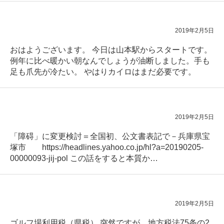
2019年2月5日
おはようございます。 今日は山本駅からスタートです。
例年に比べ暖かい朝なんでしょうが油断しました。手も
足も爪先が冷たい。 やはりカイロはまだ必要です。
2019年2月5日
「障碍」に変更検討＝全国初、公文書表記で－兵庫県宝
塚市 https://headlines.yahoo.co.jp/hl?a=20190205-
00000093-jij-pol この話をすると本質か…
2019年2月5日
ゴルフ場利用税（県税） 突然ですが、地方税法75条の2