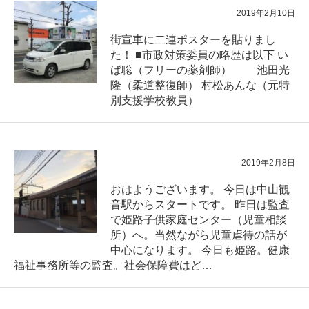
2019年2月10日
街宣車に二連ポスターを貼りまし
た！ ■市政対策委員の略歴は以下 い
ば聡（フリーの薬剤師） 池田光
隆（柔道整復師） 村松あんな（元特
別支援学校教員）
2019年2月8日
おはようございます。 今日は中山観
音駅からスタートです。 昨日は監査
で姫路子供家庭センター（児童相談
所）へ。当然ながら児童虐待の話が
中心になります。 今日も姫路。健康
福祉事務所等の監査。社会保障費はど…