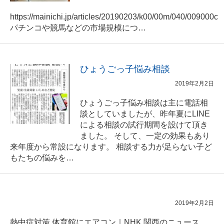
https://mainichi.jp/articles/20190203/k00/00m/040/009000c
パチンコや競馬などの市場規模につ…
ひょうごっ子悩み相談
2019年2月2日
ひょうごっ子悩み相談は主に電話相
談としていましたが、昨年夏にLINE
による相談の試行期間を設けて頂き
ました。 そして、一定の効果もあり
来年度から常設になります。 相談する力が足らない子ど
もたちの悩みを…
2019年2月2日
熱中症対策 体育館にエアコン｜NHK 関西のニュース