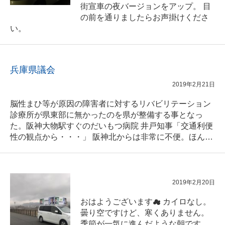
街宣車の夜バージョンをアップ。 目
の前を通りましたらお声掛けくださ
い。
兵庫県議会
2019年2月21日
脳性まひ等が原因の障害者に対するリバビリテーション
診療所が県東部に無かったのを県が整備する事となっ
た。阪神大物駅すぐのだいもつ病院 井戸知事「交通利便
性の観点から・・・」 阪神北からは非常に不便。ほん…
2019年2月20日
おはようございます☁ カイロなし。
曇り空ですけど、寒くありません。
季節が一気に進んだような朝です。