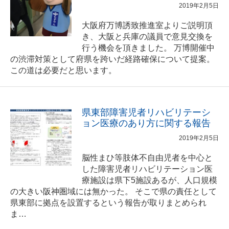
2019年2月5日
大阪府万博誘致推進室よりご説明頂
き、大阪と兵庫の議員で意見交換を
行う機会を頂きました。 万博開催中
の渋滞対策として府県を跨いだ経路確保について提案。
この道は必要だと思います。
県東部障害児者リハビリテーシ
ョン医療のあり方に関する報告
2019年2月5日
脳性まひ等肢体不自由児者を中心と
した障害児者リハビリテーション医
療施設は県下5施設あるが、人口規模
の大きい阪神圏域には無かった。 そこで県の責任として
県東部に拠点を設置するという報告が取りまとめられ
ま…