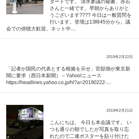
タートです。 清水参議の秘書、赤石
さんと一緒です。早朝からありがと
うございます???? 今日は一般質問を
行います。登壇は13時45分から。議
会での傍聴大歓迎。ネット中…
2019年2月22日
「記者が国民の代表とする根拠を示せ」官邸側が東京新
聞に要求（西日本新聞） – Yahoo!ニュース
https://headlines.yahoo.co.jp/hl?a=20190222-…
2019年2月21日
こんにちは。 今日も本会議です。 い
つも通りの朝でしたが写真を取り忘
れたので二連ポスターを貼り付けた