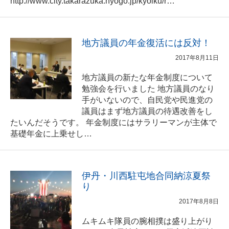
http://www.city.takarazuka.hyogo.jp/kyoiku/r…
地方議員の年金復活には反対！
2017年8月11日
地方議員の新たな年金制度について
勉強会を行いました 地方議員のなり
手がいないので、自民党や民進党の
議員はまず地方議員の待遇改善をし
たいんだそうです。 年金制度にはサラリーマンが主体で
基礎年金に上乗せし…
伊丹・川西駐屯地合同納涼夏祭
り
2017年8月8日
ムキムキ隊員の腕相撲は盛り上がり