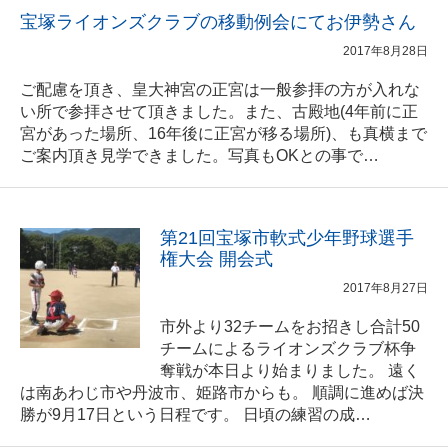
宝塚ライオンズクラブの移動例会にてお伊勢さん
2017年8月28日
ご配慮を頂き、皇大神宮の正宮は一般参拝の方が入れな
い所で参拝させて頂きました。また、古殿地(4年前に正
宮があった場所、16年後に正宮が移る場所)、も真横まで
ご案内頂き見学できました。写真もOKとの事で…
第21回宝塚市軟式少年野球選手
権大会 開会式
2017年8月27日
市外より32チームをお招きし合計50
チームによるライオンズクラブ杯争
奪戦が本日より始まりました。 遠く
は南あわじ市や丹波市、姫路市からも。 順調に進めば決
勝が9月17日という日程です。 日頃の練習の成…