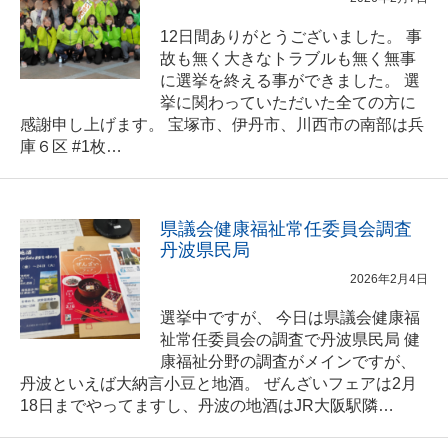
12日間ありがとうございました。 事
故も無く大きなトラブルも無く無事
に選挙を終える事ができました。 選
挙に関わっていただいた全ての方に
感謝申し上げます。 宝塚市、伊丹市、川西市の南部は兵
庫６区 #1枚…
県議会健康福祉常任委員会調査
丹波県民局
2026年2月4日
選挙中ですが、 今日は県議会健康福
祉常任委員会の調査で丹波県民局 健
康福祉分野の調査がメインですが、
丹波といえば大納言小豆と地酒。 ぜんざいフェアは2月
18日までやってますし、丹波の地酒はJR大阪駅隣…