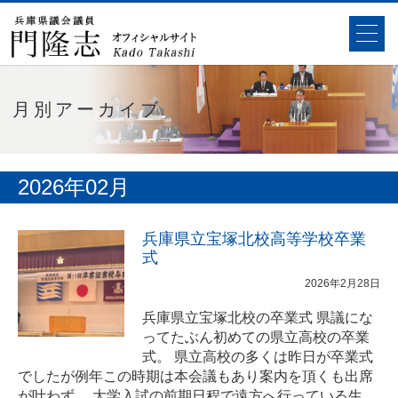
月別アーカイブ
2026年02月
兵庫県立宝塚北校高等学校卒業
式
2026年2月28日
兵庫県立宝塚北校の卒業式 県議にな
ってたぶん初めての県立高校の卒業
式。 県立高校の多くは昨日が卒業式
でしたが例年この時期は本会議もあり案内を頂くも出席
が叶わず。 大学入試の前期日程で遠方へ行っている生…