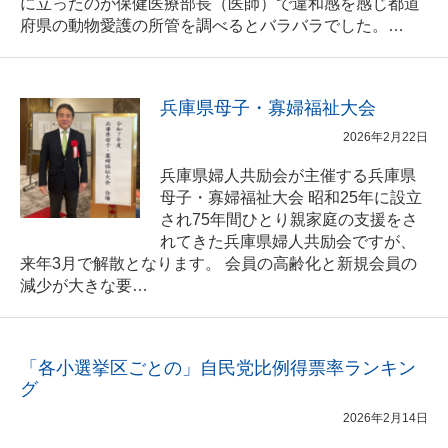
に立ったのが保健医療部長（医師）で違和感を感じ都道
府県の動物愛護の所管を調べるとバラバラでした。…
兵庫県母子・寡婦福祉大会
2026年2月22日
兵庫県婦人共励会が主催する兵庫県
母子・寡婦福祉大会 昭和25年に設立
され75年間ひとり親家庭の支援をさ
れてきた兵庫県婦人共励会ですが、
来年3月で解散となります。 会員の高齢化と新規会員の
減少が大きな要…
「各小選挙区ごとの」自民党比例得票率ランキン
グ
2026年2月14日