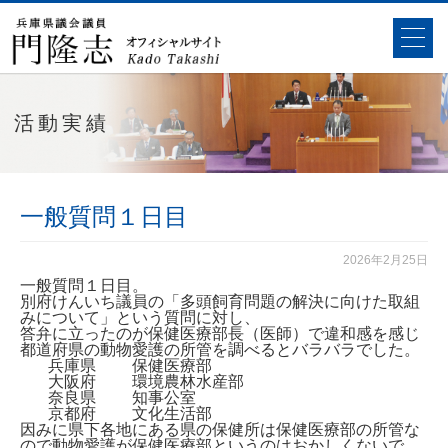
活動実績
一般質問１日目
2026年2月25日
一般質問１日目。
別府けんいち議員の「多頭飼育問題の解決に向けた取組
みについて」という質問に対し、
答弁に立ったのが保健医療部長（医師）で違和感を感じ
都道府県の動物愛護の所管を調べるとバラバラでした。
兵庫県
保健医療部
大阪府 環境農林水産部
奈良県 知事公室
京都府 文化生活部
因みに県下各地にある県の保健所は保健医療部の所管な
ので動物愛護が保健医療部というのはおかしくないで