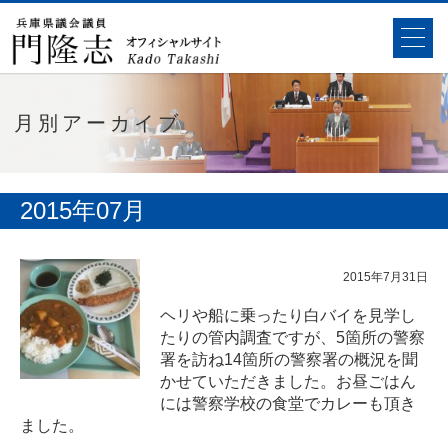
月別アーカイブ
2015年07月
2015年7月31日
ヘリや船に乗ったり白バイを見学し
たりの管内調査ですが、5箇所の警察
署を訪ね14箇所の警察署の概況を聞
かせていただきました。お昼ごはん
には警察学校の食堂でカレーも頂き
ました。