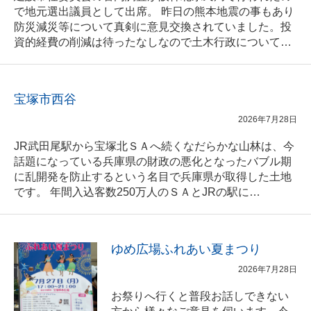
で地元選出議員として出席。 昨日の熊本地震の事もあり
防災減災等について真剣に意見交換されていました。投
資的経費の削減は待ったなしなので土木行政について…
宝塚市西谷
2026年7月28日
JR武田尾駅から宝塚北ＳＡへ続くなだらかな山林は、今
話題になっている兵庫県の財政の悪化となったバブル期
に乱開発を防止するという名目で兵庫県が取得した土地
です。 年間入込客数250万人のＳＡとJRの駅に…
ゆめ広場ふれあい夏まつり
2026年7月28日
お祭りへ行くと普段お話しできない