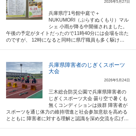
2026年5月27日
兵庫県庁1号館中庭で＋
NUKUMORI（ぷらすぬくもり）マル
シェ 小雨が降る中開催されました。
午後の予定がタイトだったので11時40分には会場を出た
のですが、 12時になると同時に県庁職員も多く駆け…
兵庫県障害者のじぎくスポーツ
大会
2026年5月24日
三木総合防災公園で兵庫県障害者の
じぎくスポーツ大会 曇り空で暑くも
無くコンディションは抜群 障害者が
スポーツを通じ体力の維持増進と社会参加意欲を高める
とともに 障害者に対する理解と認識を深め交流を広げ…