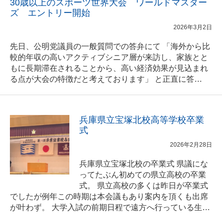
30歳以上のスポーツ世界大会 ワールドマスター
ズ エントリー開始
2026年3月2日
先日、公明党議員の一般質問での答弁にて 「海外から比
較的年収の高いアクティブシニア層が来訪し、家族とと
もに長期滞在されることから、高い経済効果が見込まれ
る点が大会の特徴だと考えております」 と正直に答…
兵庫県立宝塚北校高等学校卒業
式
2026年2月28日
兵庫県立宝塚北校の卒業式 県議にな
ってたぶん初めての県立高校の卒業
式。 県立高校の多くは昨日が卒業式
でしたが例年この時期は本会議もあり案内を頂くも出席
が叶わず。 大学入試の前期日程で遠方へ行っている生…