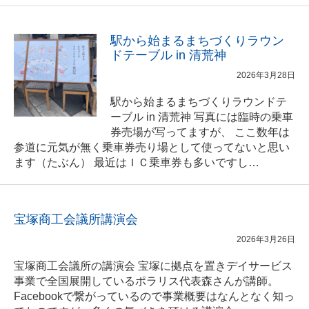
駅から始まるまちづくりラウン
ドテーブル in 清荒神
2026年3月28日
駅から始まるまちづくりラウンドテ
ーブル in 清荒神 写真には臨時の乗車
券売場が写ってますが、 ここ数年は
参道に元気が無く乗車券売り場として使ってないと思い
ます（たぶん） 最近はＩＣ乗車券も多いですし…
宝塚商工会議所講演会
2026年3月26日
宝塚商工会議所の講演会 宝塚に拠点を置きデイサービス
事業で全国展開しているポラリス代表森さんが講師。
Facebookで繋がっているので事業概要はなんとなく知っ