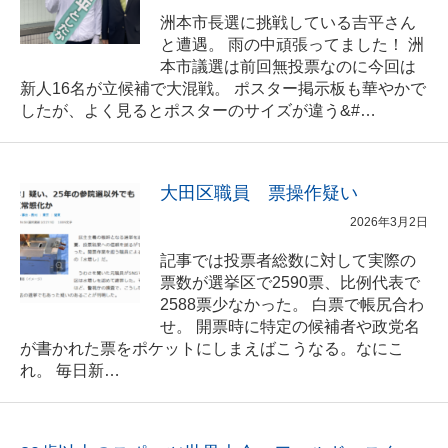
洲本市長選に挑戦している吉平さん
と遭遇。 雨の中頑張ってました！ 洲
本市議選は前回無投票なのに今回は
新人16名が立候補で大混戦。 ポスター掲示板も華やかで
したが、よく見るとポスターのサイズが違う&#…
大田区職員 票操作疑い
2026年3月2日
記事では投票者総数に対して実際の
票数が選挙区で2590票、比例代表で
2588票少なかった。 白票で帳尻合わ
せ。 開票時に特定の候補者や政党名
が書かれた票をポケットにしまえばこうなる。なにこ
れ。 毎日新…