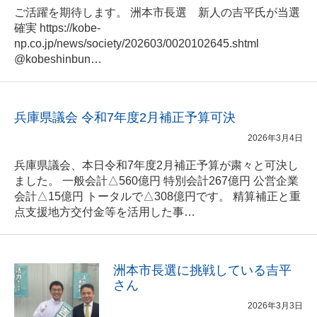
ご活躍を期待します。 洲本市長選 新人の吉平氏が当選
確実 https://kobe-
np.co.jp/news/society/202603/0020102645.shtml
@kobeshinbun…
兵庫県議会 令和7年度2月補正予算可決
2026年3月4日
兵庫県議会、本日令和7年度2月補正予算が粛々と可決し
ました。 一般会計△560億円 特別会計267億円 公営企業
会計△15億円 トータルで△308億円です。 精算補正と重
点支援地方交付金等を活用した事…
洲本市長選に挑戦している吉平
さん
2026年3月3日