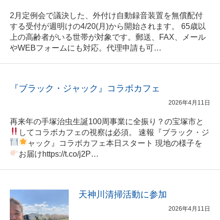
2月定例会で議決した、外付け自動録音装置を無償配付
する受付が週明けの4/20(月)から開始されます。 65歳以
上の高齢者がいる世帯が対象です。郵送、FAX、メール
やWEBフォームにも対応。代理申請も可…
『ブラック・ジャック』コラボカフェ
2026年4月11日
再来年の手塚治虫生誕100周事業に全振り？の宝塚市と
してコラボカフェの視察は必須。 速報
『ブラック・ジ
ャック』コラボカフェ
本日スタート
現地の様子を
お届け
https://t.co/j2P…
天神川清掃活動に参加
2026年4月11日