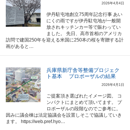
2026年4月4日
伊丹駐屯地創立75周年記念行事 あい
にくの雨ですが伊丹駐屯地が一般開
放されキッチンカー等で賑わってい
ました。 先日、高市首相のアメリカ
訪問で建国250年を迎える米国に250本の桜を寄贈する計
画があると…
兵庫県新庁舎等整備プロジェク
ト基本 プロポーザルの結果
2026年4月1日
ご提案頂き選ばれたイメージ図。 コ
ンパクトにまとめて頂いてます。 プ
ロポーザルの段階なのでご参考に。
因みに議会棟は法定協議会を設置しそこで協議していき
ます。 https://web.pref.hyo…