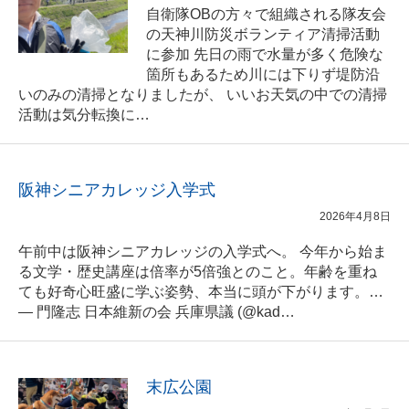
自衛隊OBの方々で組織される隊友会
の天神川防災ボランティア清掃活動
に参加 先日の雨で水量が多く危険な
箇所もあるため川には下りず堤防沿
いのみの清掃となりましたが、 いいお天気の中での清掃
活動は気分転換に…
阪神シニアカレッジ入学式
2026年4月8日
午前中は阪神シニアカレッジの入学式へ。 今年から始ま
る文学・歴史講座は倍率が5倍強とのこと。年齢を重ね
ても好奇心旺盛に学ぶ姿勢、本当に頭が下がります。…
— 門隆志 日本維新の会 兵庫県議 (@kad…
末広公園