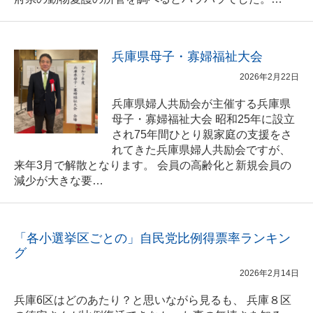
兵庫県母子・寡婦福祉大会
2026年2月22日
兵庫県婦人共励会が主催する兵庫県
母子・寡婦福祉大会 昭和25年に設立
され75年間ひとり親家庭の支援をさ
れてきた兵庫県婦人共励会ですが、
来年3月で解散となります。 会員の高齢化と新規会員の
減少が大きな要…
「各小選挙区ごとの」自民党比例得票率ランキン
グ
2026年2月14日
兵庫6区はどのあたり？と思いながら見るも、 兵庫８区