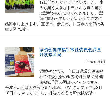
12日間ありがとうございました。 事
故も無く大きなトラブルも無く無事
に選挙を終える事ができました。 選
挙に関わっていただいた全ての方に
感謝申し上げます。 宝塚市、伊丹市、川西市の南部は兵
庫６区 #1枚…
県議会健康福祉常任委員会調査
丹波県民局
2026年2月4日
選挙中ですが、 今日は県議会健康福
祉常任委員会の調査で丹波県民局 健
康福祉分野の調査がメインですが、
丹波といえば大納言小豆と地酒。 ぜんざいフェアは2月
18日までやってますし、丹波の地酒はJR大阪駅隣…