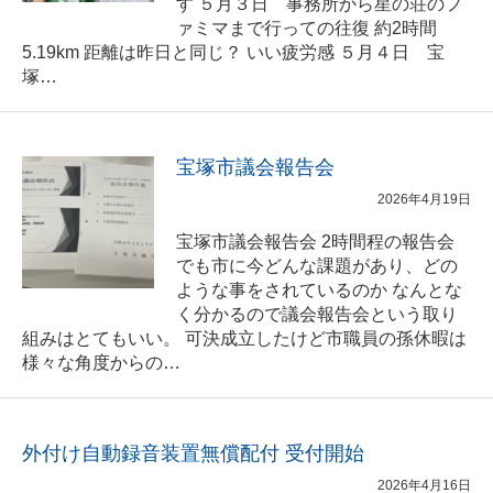
す ５月３日 事務所から星の荘のフ
ァミマまで行っての往復 約2時間
5.19km 距離は昨日と同じ？ いい疲労感 ５月４日 宝
塚…
宝塚市議会報告会
2026年4月19日
宝塚市議会報告会 2時間程の報告会
でも市に今どんな課題があり、どの
ような事をされているのか なんとな
く分かるので議会報告会という取り
組みはとてもいい。 可決成立したけど市職員の孫休暇は
様々な角度からの…
外付け自動録音装置無償配付 受付開始
2026年4月16日