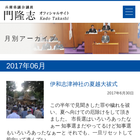
月別アーカイブ
2017年06月
伊和志津神社の夏越大祓式
2017年6月30日
この半年で見聞きした罪や穢れを祓
い、夏へ向けての厄除けをして頂き
ました。 市長選はいろいろあったな
ぁー 知事選まだやってるけど知事選
もいろいろあったなぁーと それでも、一旦リセットして
前向いて進んでい…