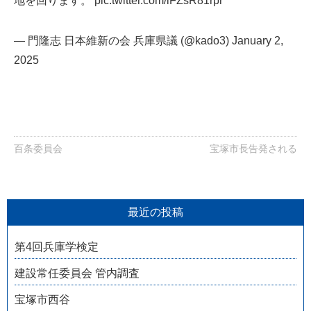
地を回ります。
pic.twitter.com/iFZsR81rpr
— 門隆志 日本維新の会 兵庫県議 (@kado3)
January 2,
2025
百条委員会
宝塚市長告発される
最近の投稿
第4回兵庫学検定
建設常任委員会 管内調査
宝塚市西谷