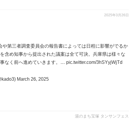
2025年3月26日
会や第三者調査委員会の報告書によっては日程に影響がでるか
を含め知事から提出された議案は全て可決。兵庫県は様々な
る事なく前へ進めていきます。…
pic.twitter.com/3hSYyjWjTd
ado3)
March 26, 2025
湯のまち宝塚 タンサンフェス