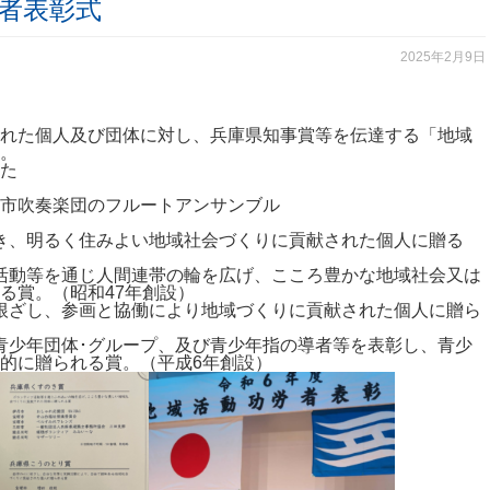
者表彰式
2025年2月9日
れた個人及び団体に対し、兵庫県知事賞等を伝達する「地域
。
た
市吹奏楽団のフルートアンサンブル
づき、明るく住みよい地域社会づくりに貢献された個人に贈る
ア活動等を通じ人間連帯の輪を広げ、こころ豊かな地域社会又は
る賞。（昭和47年創設）
に根ざし、参画と協働により地域づくりに貢献された個人に贈ら
、青少年団体･グループ、及び青少年指の導者等を表彰し、青少
的に贈られる賞。（平成6年創設）