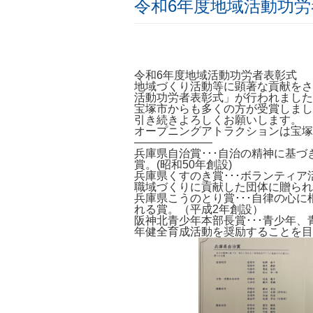
令和6年度地域活動功労
令和6年度地域活動功労者表彰式
地域づくり活動等に顕著な貢献をさ
活動功労者表彰式」が行われました
宝塚市からも多くの方が受賞しまし
引き続きよろしくお願いします。
オープニングアトラクションは宝塚
———————
兵庫県自治賞･･･自治の精神に基
賞。(昭和50年創設)
兵庫県くすのき賞･･･ボランティ
職域づくりに貢献した団体に贈られ
兵庫県こうのとり賞･･･自律の心
れる賞。（平成2年創設）
阪神北青少年本部長賞･･･青少年
年健全育成活動を奨励することを目