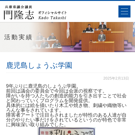
活動実績
鹿児島しょうぶ学園
2025年2月13日
9年ぶりに鹿児島のしょうぶ学園。
前回は議会の委員会で今回は会派の視察です。
障がいを持つ人たちの創造的能力を引き出すことで社会
と関わっていくプログラムを開発提供。
具体的には絵を描いたり木工や焼き物、刺繍や織物等い
ろんな事をされています。
障害者アートで注目もされましたが特性のある人達が自
分のやりたい事だけをされているというのが特色で非常
に興味深い取り組みでした。