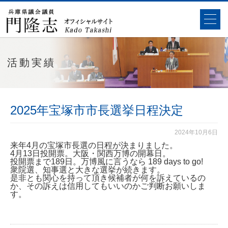
活動実績
2025年宝塚市市長選挙日程決定
2024年10月6日
来年4月の宝塚市長選の日程が決まりました。
4月13日投開票。大阪・関西万博の開幕日。
投開票まで189日。万博風に言うなら 189 days to go!
衆院選、知事選と大きな選挙が続きます。
是非とも関心を持って頂き候補者が何を訴えているの
か、その訴えは信用してもいいのかご判断お願いしま
す。