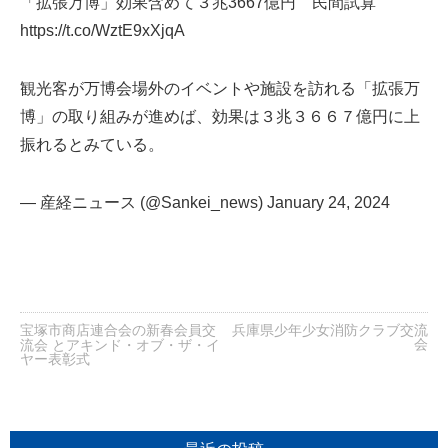
「拡張万博」効果含めて３兆3667億円 民間試算
https://t.co/WztE9xXjqA
観光客が万博会場外のイベントや施設を訪れる「拡張万
博」の取り組みが進めば、効果は３兆３６６７億円に上
振れるとみている。
— 産経ニュース (@Sankei_news)
January 24, 2024
宝塚市商店連合会の新春会員交
兵庫県少年少女消防クラブ交流
会
流会 とアキンド・オブ・ザ・イ
ヤー表彰式