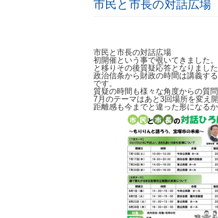
市民と市長の対話広場
市民と市長の対話広場
初開催という事で覗いてきました。
と移りその後質疑応答となりました
政治信条から財政の時間は講義する
です。
質疑の時間も様々な角度からの質問
7月のテーマはあと3回場所を変え
距離感も今までと違った形になるか