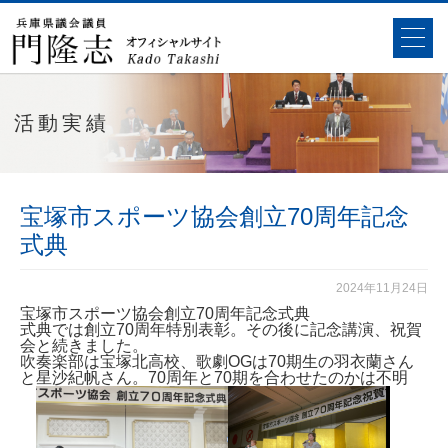
活動実績
宝塚市スポーツ協会創立70周年記念
式典
2024年11月24日
宝塚市スポーツ協会創立70周年記念式典
式典では創立70周年特別表彰。その後に記念講演、祝賀
会と続きました。
吹奏楽部は宝塚北高校、歌劇OGは70期生の羽衣蘭さん
と星沙紀帆さん。70周年と70期を合わせたのかは不明