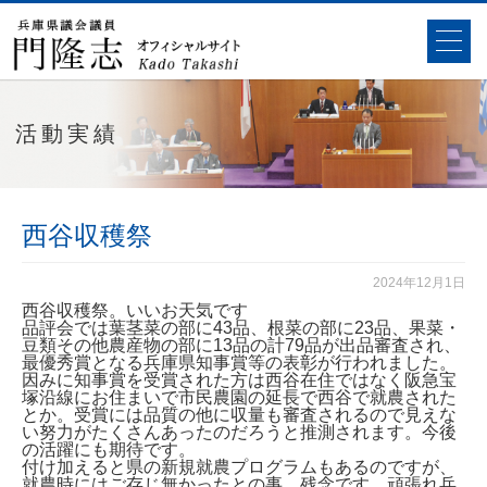
活動実績
西谷収穫祭
2024年12月1日
西谷収穫祭。いいお天気です
品評会では葉茎菜の部に43品、根菜の部に23品、果菜・
豆類その他農産物の部に13品の計79品が出品審査され、
最優秀賞となる兵庫県知事賞等の表彰が行われました。
因みに知事賞を受賞された方は西谷在住ではなく阪急宝
塚沿線にお住まいで市民農園の延長で西谷で就農された
とか。受賞には品質の他に収量も審査されるので見えな
い努力がたくさんあったのだろうと推測されます。今後
の活躍にも期待です。
付け加えると県の新規就農プログラムもあるのですが、
就農時にはご存じ無かったとの事。残念です。頑張れ兵