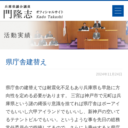
活動実績
県庁舎建替え
2024年11月24日
県庁舎の建替えでは耐震化不足もあり兵庫県も早急に方
向性を定める必要があります。 三宮は神戸市で元町は兵
庫県という謎の縄張り意識を捨てれば県庁舎はポーアイ
でもいいし六甲アイランドでもいいし、新神戸の空いて
るテナントビルでもいい。というような事を先日の総務
常任委員会で指摘してるので、さらに上乗せすると県庁