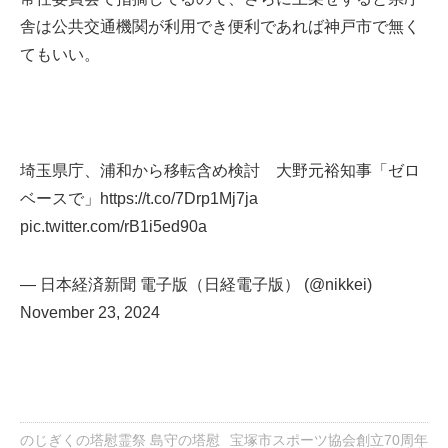
舎は公共交通機関が利用でき便利であれば神戸市で無く
てもいい。
埼玉県庁、浦和から移転含め検討 大野元裕知事「ゼロ
ベースで」
https://t.co/7Drp1Mj7ja
pic.twitter.com/rB1i5ed90a
— 日本経済新聞 電子版（日経電子版） (@nikkei)
November 23, 2024
のじぎくの塔慰霊祭 島守の塔慰
宝塚市スポーツ協会創立70周年