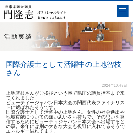
活動実績
国際介護士として活躍中の上地智枝
さん
2024年10月8日
上地智枝さんがご挨拶という事で県庁の議員控室まで来
てくれました。
ビューティージャパン日本大会の関西代表ファイナリス
トに選ばれたそうです。
国際介護士として活躍中の上地さん、女性の社会進出や
地域貢献についての熱い思いをお持ちで、その思いを発
信するためにビューティジャパン日本大会へ出場すると
の事。来年には別の大きな大会も視野に入れてるそうで
エネルギー溢れてます。