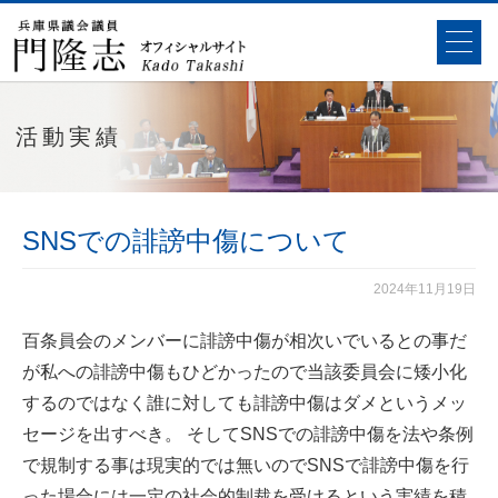
活動実績
SNSでの誹謗中傷について
2024年11月19日
百条員会のメンバーに誹謗中傷が相次いでいるとの事だ
が私への誹謗中傷もひどかったので当該委員会に矮小化
するのではなく誰に対しても誹謗中傷はダメというメッ
セージを出すべき。 そしてSNSでの誹謗中傷を法や条例
で規制する事は現実的では無いのでSNSで誹謗中傷を行
った場合には一定の社会的制裁を受けるという実績を積