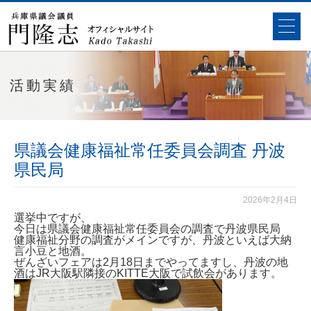
活動実績
県議会健康福祉常任委員会調査 丹波
県民局
2026年2月4日
選挙中ですが、
今日は県議会健康福祉常任委員会の調査で丹波県民局
健康福祉分野の調査がメインですが、丹波といえば大納
言小豆と地酒。
ぜんざいフェアは2月18日までやってますし、丹波の地
酒はJR大阪駅隣接のKITTE大阪で試飲会があります。