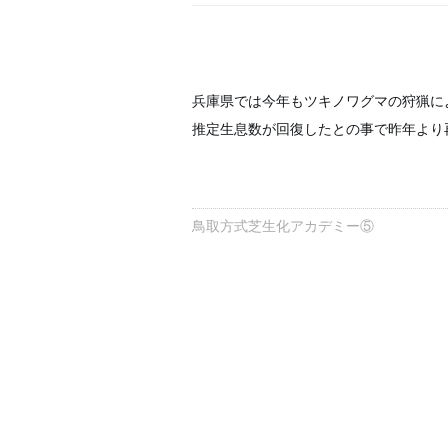
兵庫県では今年もツキノワグマの狩猟に
推定生息数が回復したとの事で昨年より
鳥取方式芝生化アカデミー⑤