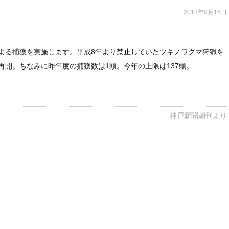
2018年9月16日
よる捕獲を実施します。平成8年より禁止していたツキノワグマ狩猟を
再開。ちなみに昨年度の捕獲数は1頭。今年の上限は137頭。
神戸新聞朝刊より