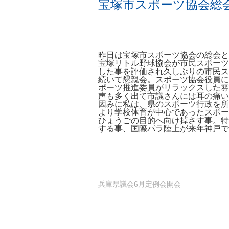
宝塚市スポーツ協会
昨日は宝塚市スポーツ協会の総会と
宝塚リトル野球協会が市民スポーツ
した事を評価され久しぶりの市民ス
続いて懇親会。スポーツ協会役員に
ポーツ推進委員がリラックスした雰
声も多く出て市議さんには耳の痛い
因みに私は、県のスポーツ行政を所
より学校体育が中心であったスポー
ひょうごの目的へ向け掉さす事。特
する事、国際パラ陸上が来年神戸で
兵庫県議会6月定例会開会