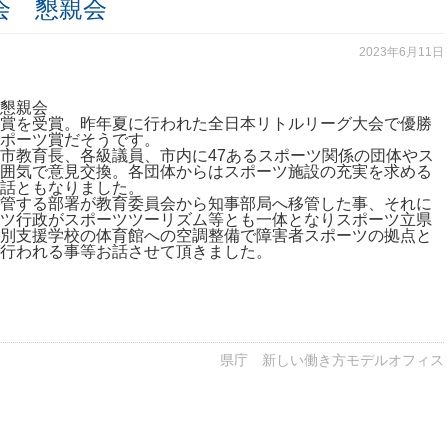
総会 懇親会
2023年6月11日
懇親会
賞を受賞。昨年夏に行われた全日本リトルリーグ大会で優勝
ポーツ賞だそうです。
市教育長、各級議員、市内に47あるスポーツ関係の団体やス
囲気で意見交換。各団体からはスポーツ施設の充実を求める
話ともなりました。
管する部署が教育委員会から知事部局へ移管した事、それに
ツ行政がスポーツツーリズム等とも一体となりスポーツ立県
別支援学校の体育館への空調整備で障害者スポーツの拠点と
行われる事等お話させて頂きました。
県庁 新しい働き方モデルオフィス