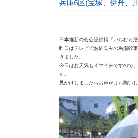
兵庫6区(宝塚、伊丹、川
日本維新の会公認候補『いちむら浩
昨日はテレビでお馴染みの馬場幹事
きました。
今日はお天気もイマイチですので、
す。
見かけしましたらお声がけお願いしま