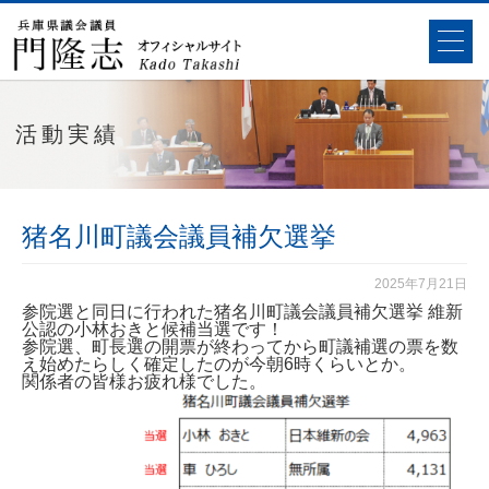
活動実績
猪名川町議会議員補欠選挙
2025年7月21日
参院選と同日に行われた猪名川町議会議員補欠選挙 維新
公認の小林おきと候補当選です！
参院選、町長選の開票が終わってから町議補選の票を数
え始めたらしく確定したのが今朝6時くらいとか。
関係者の皆様お疲れ様でした。