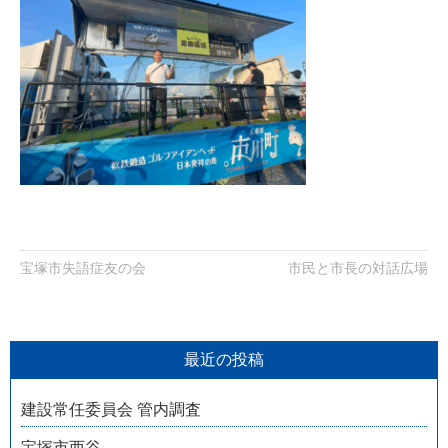
宝塚市失語症友の会
市民と市長の対話広場
最近の投稿
建設常任委員会 管内調査
宝塚市西谷