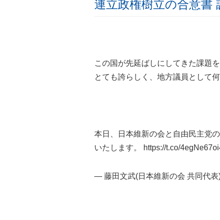
連立政権樹立の合意書 
この国が先延ばしにしてきた課題を
とても誇らしく、地方議員として何
本日、日本維新の会と自由民主党の
いたします。
https://t.co/4egNe67oi
— 藤田文武(日本維新の会 共同代表) (@f