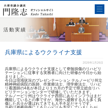
活動実績
兵庫県によるウクライナ支援
2026年1月26日
兵庫県によるウクライナ支援として脊髄損傷のリハビリ
テーションに従事する実務者に向けた研修が今日から始
まりました。
今日は現地状況のプレゼンテーション テルノーピリ州立
精神神経病院の医師、作業療法士、理学療法士、リハビ
リ看護師の4名が本日より１カ月の予定で県立総合リハ
ビリテーションセンターで研修していただきます。
テルノーピリ州はウクライナ西部にありインフラはまだ
機能しているとの事ですが、海外へ避難する人も多く負
傷した兵士が運ばれてきても人手不足だそうです。
当初は脊椎損傷によるリハビリを予定していましたが、