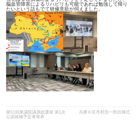
脳血管障害によるリハビリも可能であれば勉強して帰り
たいという話もでて研修意欲が伺えました。
第51回衆議院議員総選挙 第1次
兵庫６区市村浩一郎出陣式
公認候補予定者発表