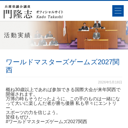
活動実績
ワールドマスターズゲームズ2027関
西
2026年5月18日
概ね30歳以上であれば参加できる国際大会が来年関西で
開催されます。
万博の時もそうだったように、この手のものは一緒にな
って大いに楽しんだ者が勝ち
優勝
私も早々にエントリ
ー。
スポーツの力を信じよう。
皆様もぜひ。
#ワールドマスターズゲームズ2027関西