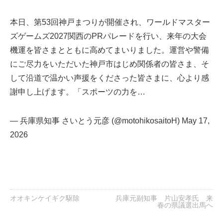
本日、第53回神戸まつりが開催され、ワールドマスター
ズゲームズ2027関西のPRパレードを行い、来年の大会
機運を皆さまとともに高めてまいりました。運営や警備
にご尽力をいただいた神戸市はじめ関係者の皆さま、そ
して沿道で温かい声援をくださった皆さまに、心より感
謝申し上げます。「スポーツの力を…
— 兵庫県知事 さいとう元彦 (@motohikosaitoH)
May 17,
2026
オオキンケイギク駆除
兵庫元副知事 片山安孝氏 来
春の県議選出馬へ