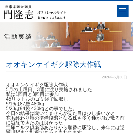
活動実績
オオキンケイギク駆除大作戦
2026年5月30日
オオキンケイギク駆除大作戦
5月の土曜日、3週に渡り実施されました
私は1回目と3回目に参加
45リットルのゴミ袋で回収し
5/16は87袋 480kg
5/23は94袋 430kgとの事でした。
今日の結果は聞いてませんが見た目は少し多いかと
花も終わり種の準備段階となる株も多く種が飛び散る前
に駆除できたのは良かった
宝塚ゴルフ倶楽部あたりから順番に駆除し、来年には逆
瀬川駅まで到達できると思われます。