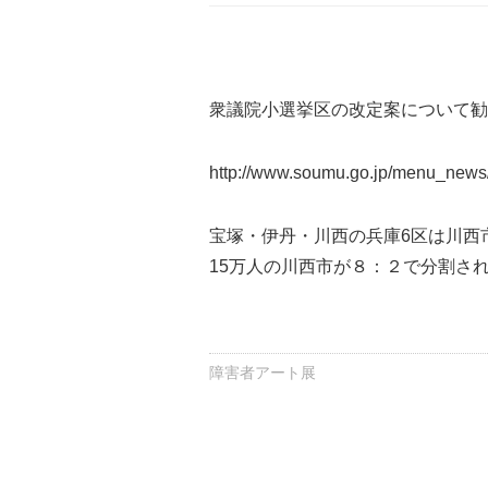
衆議院小選挙区の改定案について勧
http://www.soumu.go.jp/menu_news
宝塚・伊丹・川西の兵庫6区は川西市
15万人の川西市が８：２で分割さ
障害者アート展