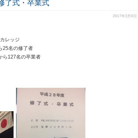
修了式・卒業式
2017年3月9日
カレッジ
ら25名の修了者
ら127名の卒業者