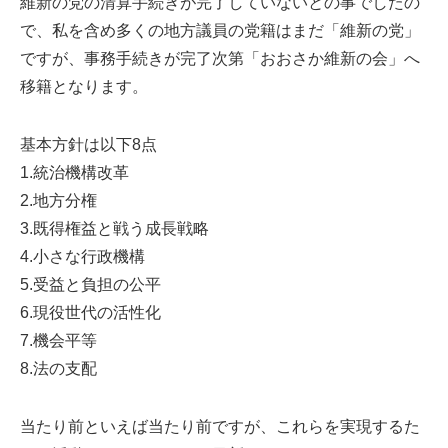
維新の党の清算手続きが完了していないとの事でしたの
で、私を含め多くの地方議員の党籍はまだ「維新の党」
ですが、事務手続きが完了次第「おおさか維新の会」へ
移籍となります。
基本方針は以下8点
1.統治機構改革
2.地方分権
3.既得権益と戦う成長戦略
4.小さな行政機構
5.受益と負担の公平
6.現役世代の活性化
7.機会平等
8.法の支配
当たり前といえば当たり前ですが、これらを実現するた