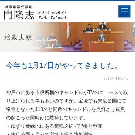
活動実績
今年も1月17日がやってきました。
2017年1月17日
神戸市にある市役所横のキャンドルがTVのニュースで取
り上げられる事も多いのですが、宝塚でも末広公園にて
犠牲となった118名と同数のキャンドルを点灯させ震災
の起こった同時刻に黙祷しています。
・ゆずり葉緑地にある鎮魂之碑で記帳と献花
・末広公園へ戻って宝塚市総合防災訓練