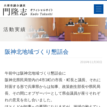
活動実績
阪神北地域づくり懇話会
2016年11月30日
午前中は阪神北地域づくり懇話会に
阪神北県民局管内の4市1町の市長・町長と議長、それに
対面する形で兵庫県からは知事、政策創生部長や県民局
長、その間にオブザーバーとして県会議員が座りそれぞ
れの意見を出し合いました。
ほとんどが知事への要望になりますが、地域の抱えてい