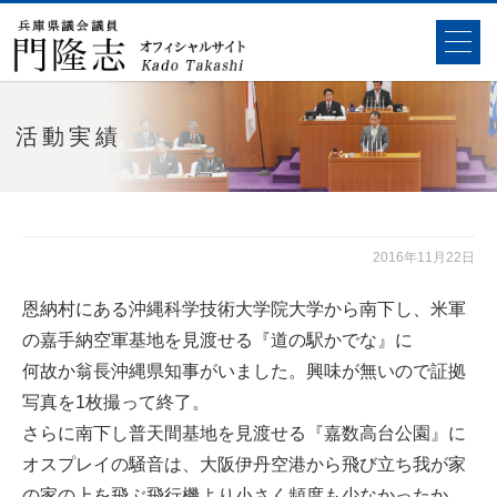
活動実績
2016年11月22日
恩納村にある沖縄科学技術大学院大学から南下し、米軍
の嘉手納空軍基地を見渡せる『道の駅かでな』に
何故か翁長沖縄県知事がいました。興味が無いので証拠
写真を1枚撮って終了。
さらに南下し普天間基地を見渡せる『嘉数高台公園』に
オスプレイの騒音は、大阪伊丹空港から飛び立ち我が家
の家の上を飛ぶ飛行機より小さく頻度も少なかったか