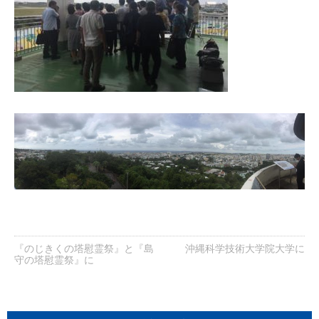
『のじきくの塔慰霊祭』と『島
沖縄科学技術大学院大学に
守の塔慰霊祭』に