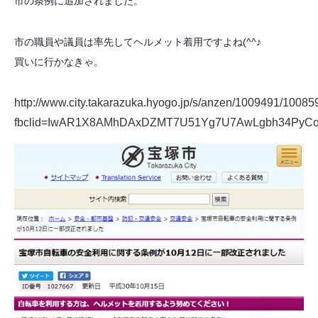
市の条例に追加されました。
市の職員や議員は率先してヘルメット着用ですよね(^^♪
買いに行かなきゃ。
http://www.city.takarazuka.hyogo.jp/s/anzen/1009491/1008
fbclid=IwAR1X8AMhDAxDZMT7U51Yg7U7AwLgbh34PyC