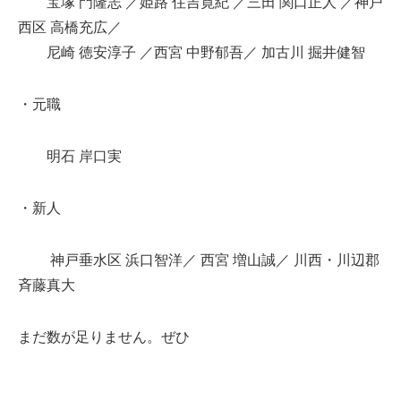
宝塚 門隆志 ／姫路 住吉寛紀 ／三田 関口正人 ／神戸
西区 高橋充広／
尼崎 徳安淳子 ／西宮 中野郁吾／ 加古川 掘井健智
・元職
明石 岸口実
・新人
神戸垂水区 浜口智洋／ 西宮 増山誠／ 川西・川辺郡
斉藤真大
まだ数が足りません。ぜひ