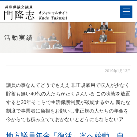
活動実績
2019年1月13日
議員の事なんてどうでもええ 非正規雇用で収入が少なく
貯蓄も無い40代の人たちがたくさんいる この状態を放置
すると20年そこらで生活保護制度が破綻するやん 新たな
制度で事業者に負担をお願いし非正規の人たちの年金を
今からでも積み立てておかないとどうにもならない
ア
地方議員年金「復活」案へ始動 自