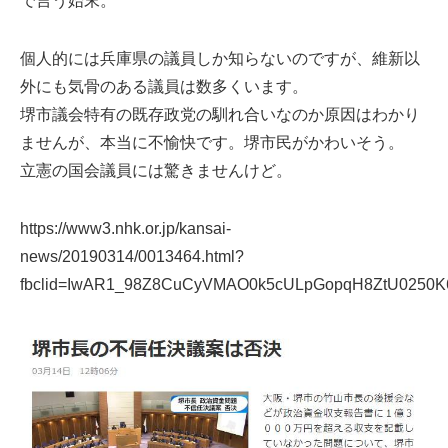
で言う始末。
個人的には兵庫県の議員しか知らないのですが、維新以
外にも気骨のある議員は数多くいます。
堺市議会特有の既存政党の馴れ合いなのか原因はわかり
ませんが、本当に不愉快です。堺市民がかわいそう。
立憲の国会議員には驚きませんけど。
https://www3.nhk.or.jp/kansai-
news/20190314/0013464.html?
fbclid=IwAR1_98Z8CuCyVMAO0k5cULpGopqH8ZtU0250