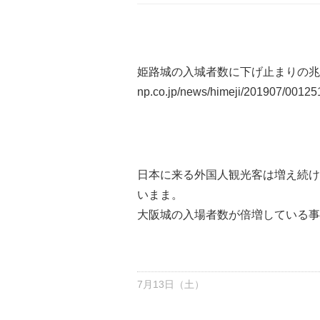
姫路城の入城者数に下げ止まりの
np.co.jp/news/himeji/201907/00125
日本に来る外国人観光客は増え続け
いまま。
大阪城の入場者数が倍増している事
7月13日（土）