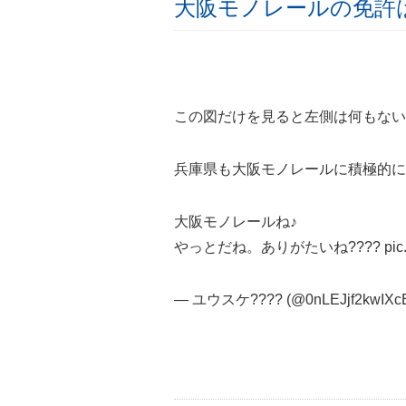
大阪モノレールの免許
この図だけを見ると左側は何もない
兵庫県も大阪モノレールに積極的に
大阪モノレールね♪
やっとだね。ありがたいね????
pic
— ユウスケ???? (@0nLEJjf2kwIXc