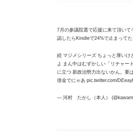
7月の参議院選で応援に来て頂いて
認したらKindleで24%で止まっ
続 マジメシリーズ ちょっと厚いけ
よ まん中はむずかしい「リチャード
に立つ 新政治勢力出ないかん。要は
借金でにゃあ
pic.twitter.com/DEea
— 河村 たかし（本人） (@kawamu