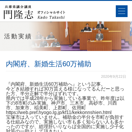
活動実績
内閣府、新婚生活60万補助
2020年9月22日
『内閣府、新婚生活60万補助へ』という記事。
今どき結婚すれば30万貰える様になってるんだーと思っ
た方、半分正解で半分はずれです。
県内では平成28年から実施している事業で、昨年度は以
下の8市町のみ実施。神戸市、三木市、高砂市、川西
市、加東市、稲美町、上郡町、佐用町
https://web.pref.hyogo.lg.jp/kf11/kekkonnshien.html
宝塚市は入っていません。補助金の半分を市町が負担す
る仕組みなので、実施しない市も多く知らない人も多か
ったのですが、総理肝いりならば全国的に実施し少子化
対策の一助として頂きたい。