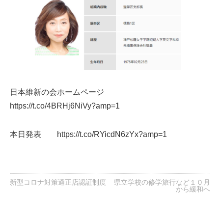
日本維新の会ホームページ
https://t.co/4BRHj6NiVy?amp=1
本日発表
https://t.co/RYicdN6zYx?amp=1
新型コロナ対策適正店認証制度
県立学校の修学旅行など１０月
から緩和へ