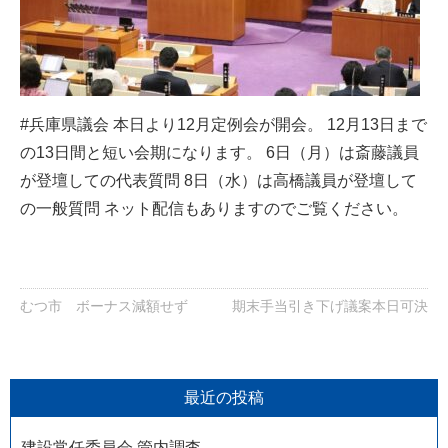
#兵庫県議会
本日より12月定例会が開会。 12月13日まで
の13日間と短い会期になります。 6日（月）は斎藤議員
が登壇しての代表質問 8日（水）は高橋議員が登壇して
の一般質問 ネット配信もありますのでご覧ください。
むつ市 ボーナス減額せず
期末手当引き下げ議案本日可決
最近の投稿
建設常任委員会 管内調査