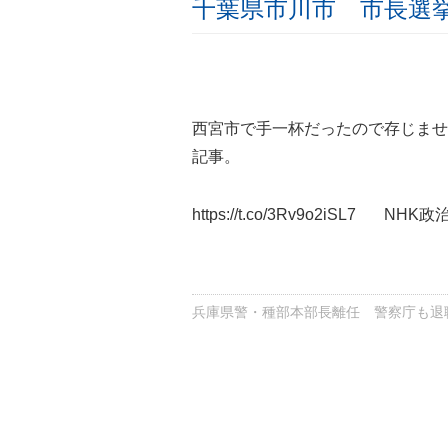
千葉県市川市 市長選
西宮市で手一杯だったので存じませ
記事。
https://t.co/3Rv9o2iSL7
NHK政治
兵庫県警・種部本部長離任 警察庁も退