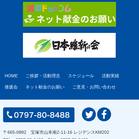
HOME
ご挨拶・活動理念
スケジュール
活動実績
後援会
ネット献金のお願い
ご意見・お問い合わせ
〒665-0882 宝塚市山本南2-11-16 レジデンスKM202