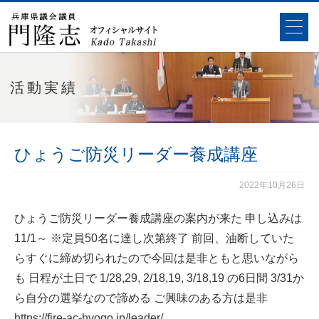
活動実績
ひょうご防災リーダー養成講座
2022年10月26日
ひょうご防災リーダー養成講座の案内が来た 申し込みは
11/1～ ※定員50名に達し次第終了 前回、油断していた
らすぐに締め切られたので今回は是非ともと思いながら
も 日程が土日で 1/28,29, 2/18,19, 3/18,19 の6日間 3/31か
ら自分の選挙なので諦める ご興味のある方は是非
https://
fire-ac-hyogo.jp/leader/